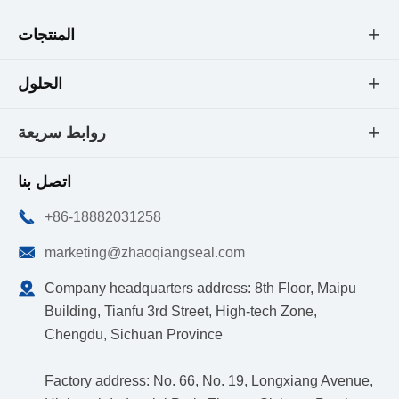
المنتجات

الحلول

روابط سريعة

اتصل بنا

+86-18882031258

marketing@zhaoqiangseal.com

Company headquarters address: 8th Floor, Maipu
Building, Tianfu 3rd Street, High-tech Zone,
Chengdu, Sichuan Province
Factory address: No. 66, No. 19, Longxiang Avenue,