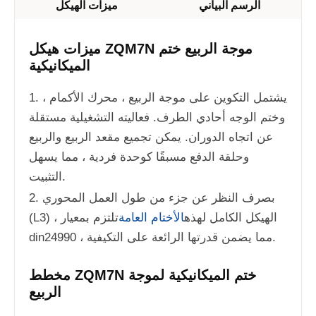
الرسم البياني
ميزات الهيكل
ميزات هيكل ZQM7N موجة الربيع ختم
الميكانيكية
1. يشتمل التكوين على موجة الربيع ، محرك الأكمام ،
وختم الوجه أحادي الطرف. فعاليته التشغيلية مستقلة
عن اتجاه الدوران. يمكن تجميع مقعد الربيع والربيع
وحلقة الدفع مسبقًا كوحدة فردية ، مما يسهل
التثبيت.
2. بصرف النظر عن جزء من طول العمل المحوري
(L3) ، الهيكل الكامل لهذه
الأختام العامة
تلتزم بمعيار
din24990 ، مما يضمن قدرتها الرائعة على التكيفية.
مخطط ZQM7N ختم الميكانيكية لموجة
الربيع