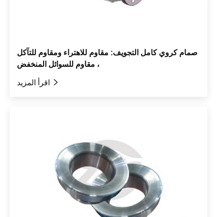
صمام كروي كامل التجويف: مقاوم للاهتراء ومقاوم للتآكل
، مقاوم للسوائل المنخفض

اقرأ المزيد