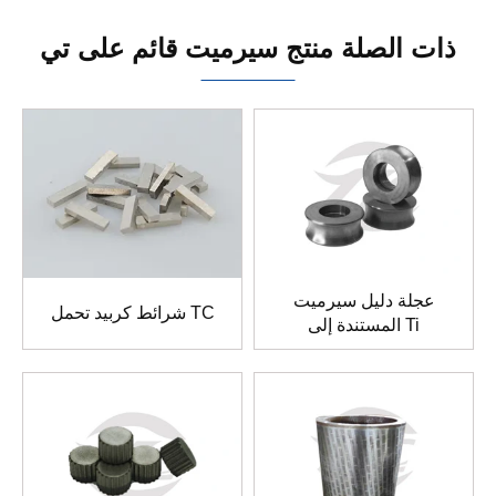
ذات الصلة منتج سيرميت قائم على تي
عجلة دليل سيرميت
شرائط كربيد تحمل TC
المستندة إلى Ti