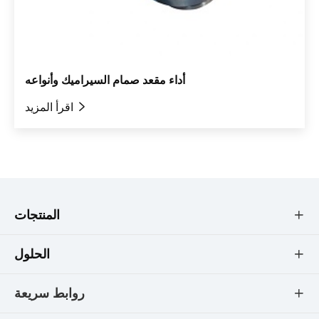
أداء مقعد صمام السيراميك وأنواعه

اقرأ المزيد
المنتجات

الحلول

روابط سريعة
