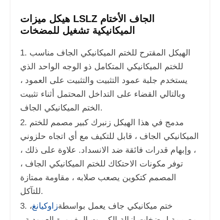
هيكل ميزات LSLZ الجاف الأختام
الميكانيكية تشغيل للمضخات
1. الهيكل المقترح للختم الميكانيكي الجاف مناسب
للختم الميكانيكي المتكامل ذو الوجه الواحد الذي
يستخدم جلبة عمود التثبيت والتثبيت على العمود ،
وبالتالي القضاء على التداخل المحتمل أثناء تثبيت
الختم الميكانيكي الجاف.
2. مدمج في هذا الهيكل زنبرك كبير مصمم للختم
الميكانيكي الجاف ، قابل للتكيف مع أي اتجاه حلزوني
، وإبهام قدرات فائقة ضد الانسداد. علاوة على ذلك ،
توفر مكونات الاحتكاك للختم الميكانيكي الجاف ،
المصمم كتكوين يصعب صلابه ، مقاومة ممتازة
للتآكل.
3. ختم ميكانيكي جاف يعمل بواسطة
زاوكيانغ
،
مصممة لمضخات إزالة الكبريت المغمورة العمودية ،