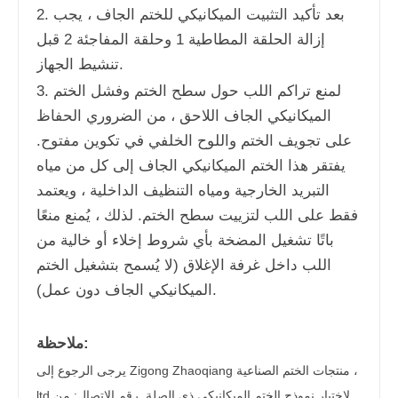
2. بعد تأكيد التثبيت الميكانيكي للختم الجاف ، يجب
إزالة الحلقة المطاطية 1 وحلقة المفاجئة 2 قبل
تنشيط الجهاز.
3. لمنع تراكم اللب حول سطح الختم وفشل الختم
الميكانيكي الجاف اللاحق ، من الضروري الحفاظ
على تجويف الختم واللوح الخلفي في تكوين مفتوح.
يفتقر هذا الختم الميكانيكي الجاف إلى كل من مياه
التبريد الخارجية ومياه التنظيف الداخلية ، ويعتمد
فقط على اللب لتزييت سطح الختم. لذلك ، يُمنع منعًا
باتًا تشغيل المضخة بأي شروط إخلاء أو خالية من
اللب داخل غرفة الإغلاق (لا يُسمح بتشغيل الختم
الميكانيكي الجاف دون عمل).
ملاحظة:
يرجى الرجوع إلى Zigong Zhaoqiang منتجات الختم الصناعية ،
ltd لاختيار نموذج الختم الميكانيكي ذي الصلة. رقم الاتصال: من