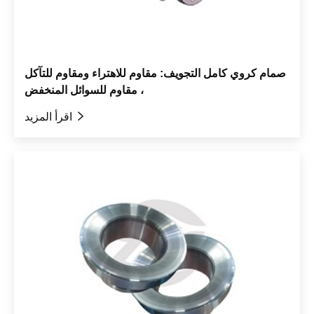
صمام كروي كامل التجويف: مقاوم للاهتراء ومقاوم للتآكل
، مقاوم للسوائل المنخفض

اقرأ المزيد