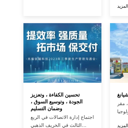
بتكرة
التيقن...
اطعة
ان جولي 14 ، قسم
يانغ
تحسين الكفاءة ، وتعزيز
الجودة ، وتوسيع السوق ،
 ، مقر
وضمان التسليم
Zhaoqiang Ta ، يقع
اجتماع إدارة الاتصالات في الربع
فرة-
الثالث في الخريف الذهبي
ار من