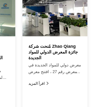
مُنحت شركة Zhao Qiang
جائزة المعرض الدولي للمواد
الجديدة
ال
معرض دولي للمواد الجديدة في
م
المعرض رقم 27 ، افتتح معرض
لم
المواد الجديدة الدولي في قاعة

اقرأ المزيد
20 في مركز شنتشن الدولي
المغ
للمؤتمرات والمعارض. باعتباره
وصل إل
inv...