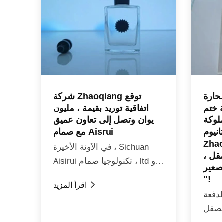
لحارة
شركة Zhaoqiang توقع
Zhaoqia ،
اتفاقية توريد بقيمة ، مليون
لوكة
يوان وتصل إلى تعاون عميق
انيوم
مع صمام Aisrui
ها قائمة
في الآونة الأخيرة ، Sichuan
قل ،
Aisirui تكنولوجيا صمام ، ltd و
لصغير
Sichuan Zhaoqiang Taici
"!

اقرأ المزيد
التكنولوجيا Co. ، ltd قد وقعت
لدفعة
رسميا اتفاقية تعاون استراتيجي.
لصقل
سوف يزيد الجانبان من تعميق