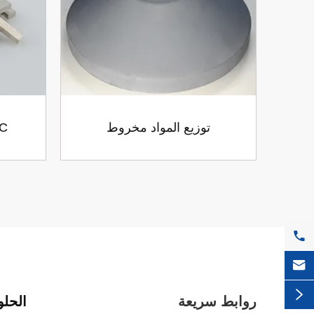
توزيع المواد مخروط
شرائط كر



روابط سريعة
الحلو