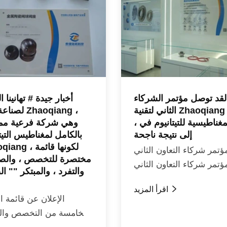
لقد توصل مؤتمر الشركاء
أخبار جيدة # تهانينا ا
الثاني لتقنية Zhaoqiang
لصناعة ختم ng
مغناطيسية للتيتانيوم في ،
وهي شركة فرعية مم
إلى نتيجة ناجحة
بالكامل لمغناطيس التيت
Zhaoqiang ، لكون
ؤتمر شركاء التعاون الثاني
مختصرة للتخصص ، والص
ؤتمر شركاء التعاون الثاني
والتفرد ، والمبتكر "" ا
لتشاو تشيانغ للتكنولوجيا

اقرأ المزيد
ناطيسية للتيتانيوم في ، قد
الإعلان عن قائمة ا
ى نهاية ناجحة ، مع تركيز
الخامسة من التخصص وا
المؤتمر على...