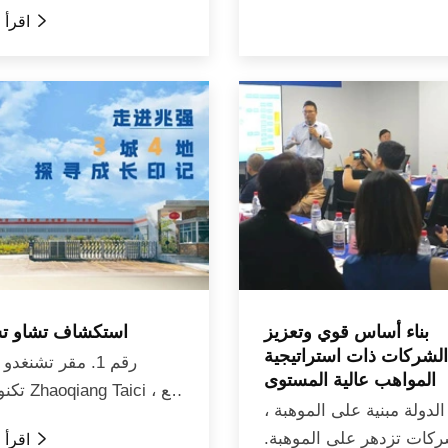
والتفرد ، والشركات الم

اقرأ المزيد
"الصغيرة" في مق
سيتشو
الاقتصاد وفي...
بناء أساس قوي وتعزيز
استكشاف تشاو تش
الشركات ذات استراتيجية
رقم 1. مقر تشنغدو
المواهب عالية المستوى
تكنولوجيا ici
الدولة مبنية على الموهبة ،
في أرض جميلة من الو
ركات تزدهر على الموهبة.

اقرأ المزيد
تحيط بمعزل الجبال والأنه