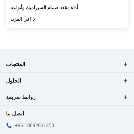
أداء مقعد صمام السيراميك وأنواعه

اقرأ المزيد
المنتجات

الحلول

روابط سريعة

اتصل بنا

+86-18882031258