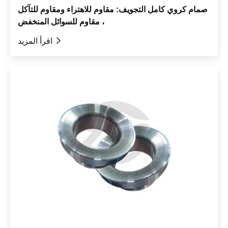
صمام كروي كامل التجويف: مقاوم للاهتراء ومقاوم للتآكل
، مقاوم للسوائل المنخفض

اقرأ المزيد