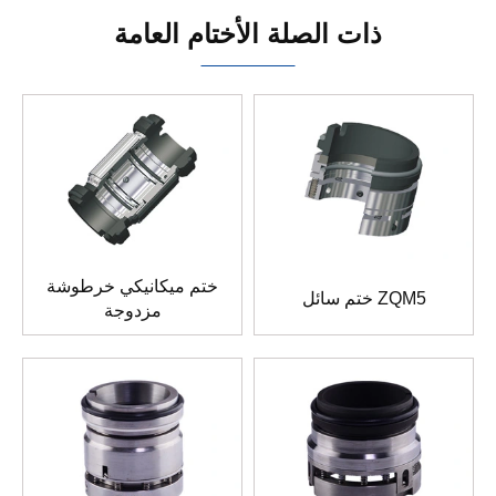
ذات الصلة الأختام العامة
ختم ميكانيكي خرطوشة
ختم سائل ZQM5
مزدوجة