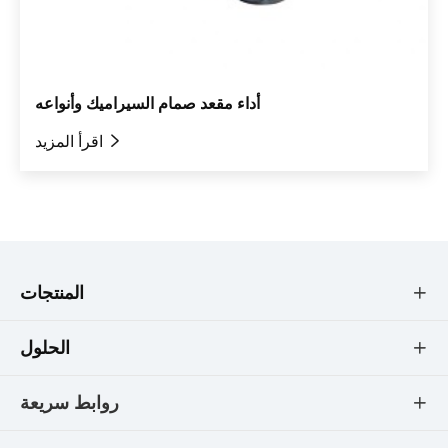
أداء مقعد صمام السيراميك وأنواعه

اقرأ المزيد
المنتجات

الحلول

روابط سريعة
