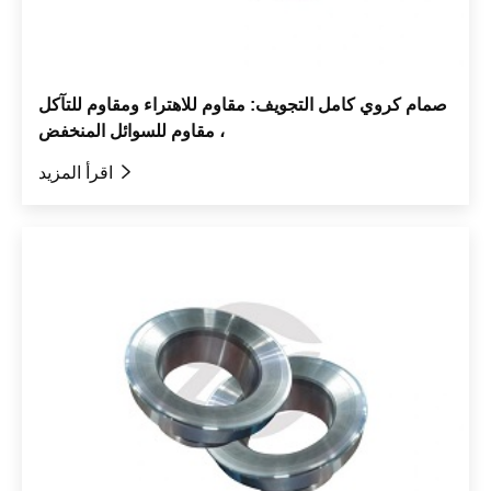
صمام كروي كامل التجويف: مقاوم للاهتراء ومقاوم للتآكل
، مقاوم للسوائل المنخفض

اقرأ المزيد