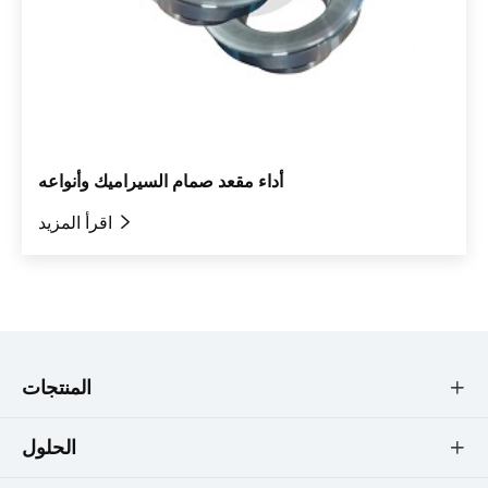
أداء مقعد صمام السيراميك وأنواعه

اقرأ المزيد
المنتجات

الحلول
