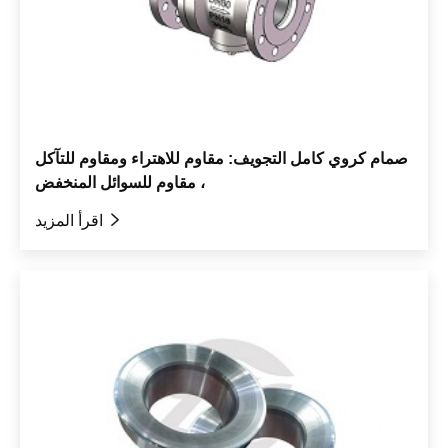
صمام كروي كامل التجويف: مقاوم للاهتراء ومقاوم للتآكل
، مقاوم للسوائل المنخفض

اقرأ المزيد