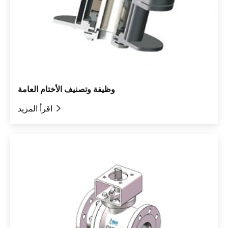
وظيفة وتصنيف الأختام العامة

اقرأ المزيد